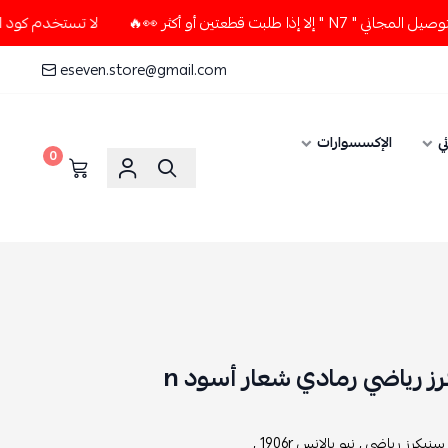
عتين أو أكثر 👀🔥
لا تستخدم كود الخصم و التوصيل المجاني " 7
eseven.store@gmail.com
ي
الإكسسوارات
0
سنيكرز رياضي ,
نيو بالانس 1906r ,