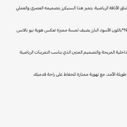
ون الأسود هو الحذاء المثالي لعشاق الأناقة الرياضية. يتميز هذا السنيكرز بتصميمه العصري والعملي
تصميم عصري وأنيق: اللون الرمادي الناعم يمنح الحذاء مظهراً عصرياً، في حين أن شعار*N*باللون الأسود البارز يضيف لمسة مميزة تعكس هوية نيو بالانس
داخلية المريحة والتصميم المتين الذي يناسب التمرينات الرياضية
يلة الأمد، مع تهوية ممتازة للحفاظ على راحة قدميك.