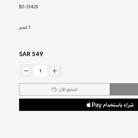
BD-33420
1 كجم
549 SAR
اشتري الآن