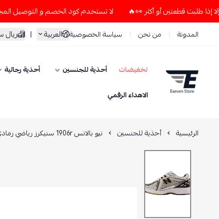
لا تستخدم كود الخصم و التوصيل المجاني " N7 " إلا إذا طلبت قطعتين أو أكثر 👀🔥
العربية
|
ريال 
المدونة
من نحن
سياسة الخصوصية
تخفيضات
أحذية للجنسين
أحذية رجالية
ESEVEN STORE
الاهداء الرقمي
الرئيسية
أحذية للجنسين
نيو بالانس 1906r سنيكرز رياضي رمادي شعار أسود n