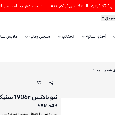
لا تستخدم كود الخصم و التوصيل المجاني " N7 " إلا إذا طلبت قط
سعودي
أحذية نسائية
الحقائب
ملابس رجالية
ملابس نسائ
نيو بالانس 1906r سنيكرز رياضي رمادي شعار أسود n
549 SAR
نيو بالانس ,
أحذية ,
سنيكرز نيو بالانس ,