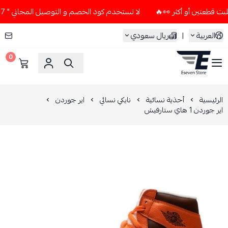
لا تستخدم كود الخصم و التوصيل المجاني " N7 " إلا إذا طلبت قطعتين أو أكثر 👀🔥
العربية
|
ريال سعودي
0
ESEVEN STORE
الرئيسية
أحذية نسائية
نايكي نسائي
اير جوردن
اير جوردن 1 هاي ستارفيش