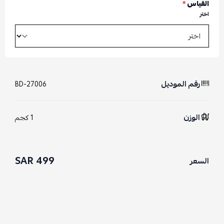
القياس
*
اختر
رقم الموديل
BD-27006
الوزن
1 كجم
499 SAR
السعر