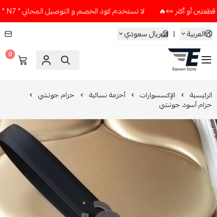
لا تستخدم كود الخصم و التوصيل المجاني " N7 " إلا إذا طلبت قطعتين أو أكثر 👀🔥
العربية
|
ريال سعودي
0
ESEVEN STORE
الرئيسية
الإكسسوارات
أحزمة نسائية
حزام جوتشي
حزام أسود جوتشي