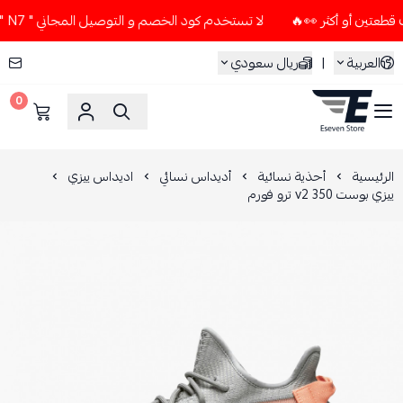
لا تستخدم كود الخصم و التوصيل المجاني " N7 " إلا إذا طلبت قطعتين أو أكثر 👀🔥
العربية
|
ريال سعودي
0
ESEVEN STORE
الرئيسية
أحذية نسائية
أديداس نسائي
اديداس ييزي
ييزي بوست 350 v2 ترو فورم