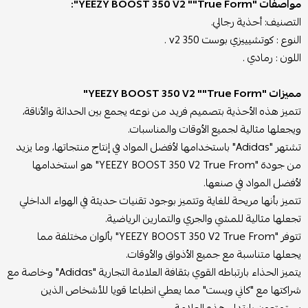
مواصفات "YEEZY BOOST 350 V2 ""True Form":
التصنيف: أحذية رجالي.
النوع : كوتشيييزي بوست 350 v2 .
اللون : رمادي .
مميزات "YEEZY BOOST 350 V2 ""True Form"
تتميز هذه الأحذية بتصميم فريد من نوعه يجمع بين الحداثة والأناقة،
ويجعلها مثالية لجميع الأوقات والمناسبات.
تشتهر "Adidas" باستخدامها لأفضل المواد في إنتاج منتجاتها، وما يزيد
من جودة "YEEZY BOOST 350 V2 True From" هو استخدامها
لأفضل المواد في صنعها.
تتميز بأنها مريحة للغاية وتتميز بوجود تقنيات حديثة في الهواء الداخلي
تجعلها مثالية للمشي والجري والتمارين الرياضية.
تتوفر "YEEZY BOOST 350 V2 True From" بألوان مختلفة مما
يجعلها متناسبة مع جميع الأذواق والأوقات.
يتميز الحذاء بارتباطه القوي بثقافة العلامة التجارية "Adidas" وخاصة مع
شراكتها مع "كاني ويست" مما يعطي انطباعا قويا للأشخاص الذين