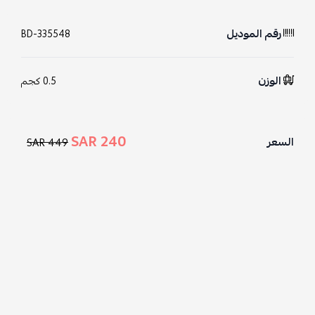
رقم الموديل
BD-335548
الوزن
0.5 كجم
240 SAR
السعر
449 SAR