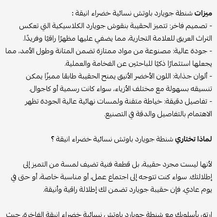
ميزات
شنطة جويارد باوتش نسائية خضراء انيقة
:
- تصميم فاخر: تتميز الحقيبة بنقوش جويارد الكلاسيكية التي تعكس
التراث العريق للعلامة التجارية، مما يضفي عليها مظهرًا راقيًا وفريدًا.
- جودة عالية: مصنوعة من مواد ممتازة تضمن المتانة وطول الأمد، مما
يجعلها استثمارًا ذكيًا للباحثين عن الفخامة والعملية.
- ألوان جذابة: اللون الأخضر الأنيق يمنح الحقيبة طابعًا مميزًا يمكن
تنسيقه بسهولة مع مختلف الأزياء، سواء كانت رسمية أو كاجوال.
- تفاصيل دقيقة: خياطة متقنة ولمسات نهائية عالية الجودة تظهر
الاهتمام بالتفاصيل والدقة في التصنيع.
لماذا تختاري
شنطة جويارد باوتش نسائية خضراء انيقة
؟
لأنها ليست مجرد حقيبة، بل قطعة فنية تضيف لمسة من التميز إلى
إطلالتك. سواء كنت تتوجه إلى اجتماع عمل، أو مناسبة خاصة، أو حتى في
يوم عادي، فإن حقيبة جويارد تضمن لك إطلالة راقية وأنيقة.
ارتقِ بأسلوبك مع شنطة جويارد باوتش نسائية خضراء انيقة الفاخرة، حيث