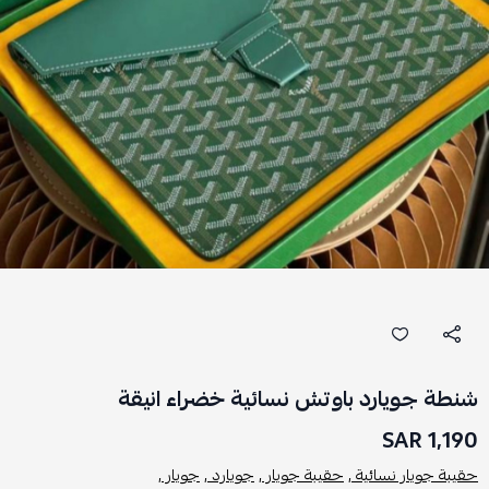
شنطة جويارد باوتش نسائية خضراء انيقة
1,190 SAR
حقيبة جويار نسائية ,
حقيبة جويار ,
جويارد ,
جويار ,