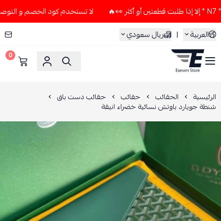
لا تستخدم كود الخصم و التوصيل المجاني " N7 " إلا إذا طلبت قطع
العربية
|
ريال سعودي
0
ESEVEN STORE
الرئيسية
الحقائب
حقائب
حقائب دست باق
شنطة جويارد باوتش نسائية خضراء انيقة