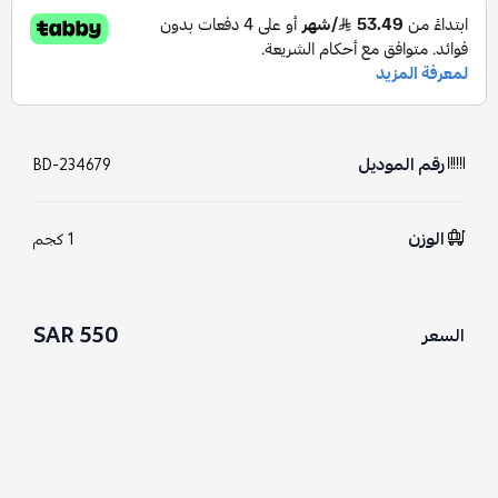
رقم الموديل
BD-234679
الوزن
1 كجم
550 SAR
السعر