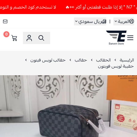
لا تستخدم كود الخصم و التوصيل المجاني " N7 " إلا إذا طلبت 
العربية
|
ريال سعودي
0
ESEVEN STORE
الرئيسية
الحقائب
حقائب
حقائب لويس فيتون
حقيبة لويس فويتون