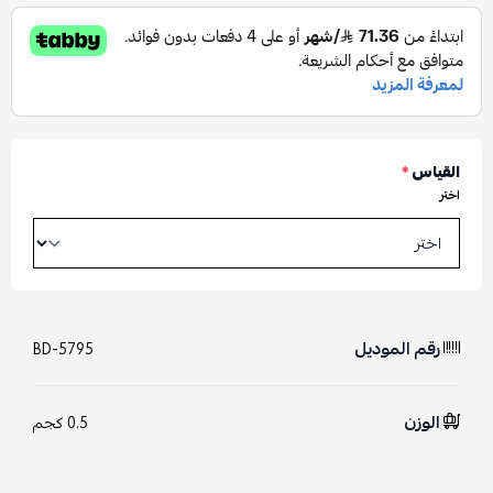
القياس
*
اختر
رقم الموديل
BD-5795
الوزن
0.5 كجم