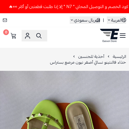
يل المجاني " N7 " إلا إذا طلبت قطعتين أو أكثر 👀🔥
لا تستخ
العربية
|
ريال سعودي
0
ESEVEN STORE
الرئيسية
أحذية للجنسين
حذاء فالنتينو نسائي أصفر نيون مرصع بستراس