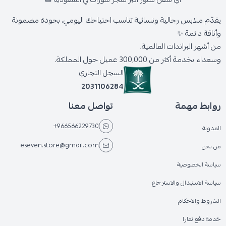
يقدّم ملابس رجالية ونسائية تناسب احتياجك اليومي، بجودة مضمونة
وأناقة دائمة ✨
من أشهر البراندات العالمية،
وسعداء بخدمة أكثر من 300,000 عميل حول المملكة.
السجل التجاري
2031106284
روابط مهمة
تواصل معنا
+966566229730
المدونة
eseven.store@gmail.com
من نحن
سياسة الخصوصية
سياسة الاستبدال والاسترجاع
الشروط والاحكام
خدمة دفع تمارا