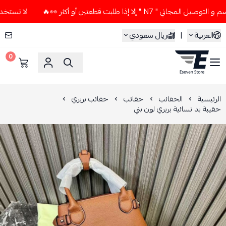
 N7 " إلا إذا طلبت قطعتين أو أكثر 👀🔥
لا تستخدم كود الخصم 
العربية
|
ريال سعودي
0
ESEVEN STORE
الرئيسية
الحقائب
حقائب
حقائب بربري
حقيبة يد نسائية بربري لون بني