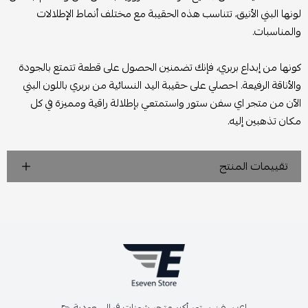
لونها البني الأنيق، تتناسب هذه الحقيبة مع مختلف أنماط الإطلالات
والمناسبات.
كونها من إبداع بربري، فإنك تضمنين الحصول على قطعة تتمتع بالجودة
والأناقة الرفيعة. احصلي على حقيبة اليد النسائية من بربري باللون البني
الآن من متجر اي سفن ستور واستمتعي بإطلالة راقية ومميزة في كل
مكان تذهبين إليه.
تقييمات المنتج
اي سفن ستور أكبر متجر شوزات في السعودية 👟