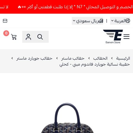
مجاني " N7 " إلا إذا طلبت قطعتين أو أكثر 👀🔥
لا تستخدم كود
العربية
|
ريال سعودي
0
ESEVEN STORE
الرئيسية
الحقائب
حقائب ماستر
حقائب جويارد ماستر
حقيبة نسائية جويارد فاندوم ميني - كحلي