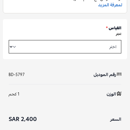
القياس
*
اختر
رقم الموديل
BD-5797
الوزن
1 كجم
2,400 SAR
السعر