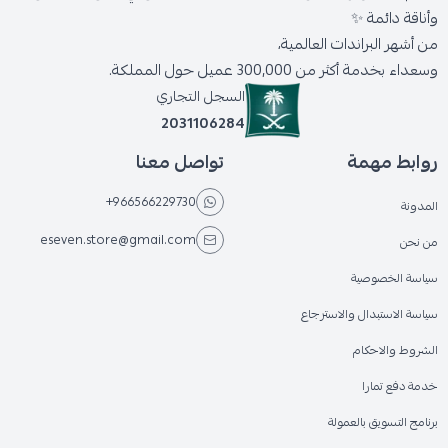
وأناقة دائمة ✨
من أشهر البراندات العالمية،
وسعداء بخدمة أكثر من 300,000 عميل حول المملكة.
السجل التجاري
2031106284
روابط مهمة
تواصل معنا
+966566229730
المدونة
eseven.store@gmail.com
من نحن
سياسة الخصوصية
سياسة الاستبدال والاسترجاع
الشروط والاحكام
خدمة دفع تمارا
برنامج التسويق بالعمولة