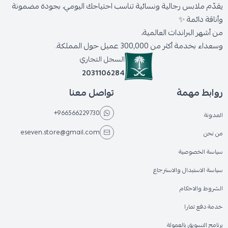
يقدّم ملابس رجالية ونسائية تناسب احتياجك اليومي، بجودة مضمونة
وأناقة دائمة ✨
من أشهر البراندات العالمية،
وسعداء بخدمة أكثر من 300,000 عميل حول المملكة.
السجل التجاري
2031106284
روابط مهمة
تواصل معنا
+966566229730
المدونة
eseven.store@gmail.com
من نحن
سياسة الخصوصية
سياسة الاستبدال والاسترجاع
الشروط والاحكام
خدمة دفع تمارا
برنامج التسويق بالعمولة