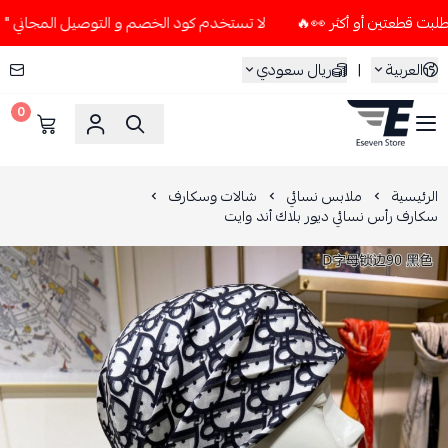
لا تستخدم كود الخصم و التوصيل المجاني " N7 " إلا إذا طلبت قطعتين أو أكثر 👀🔥
العربية
|
ريال سعودي
0
ESEVEN STORE
الرئيسية
ملابس نسائي
شالات وسكارف
سكارف رأس نسائي ديور بلاك أند وايت