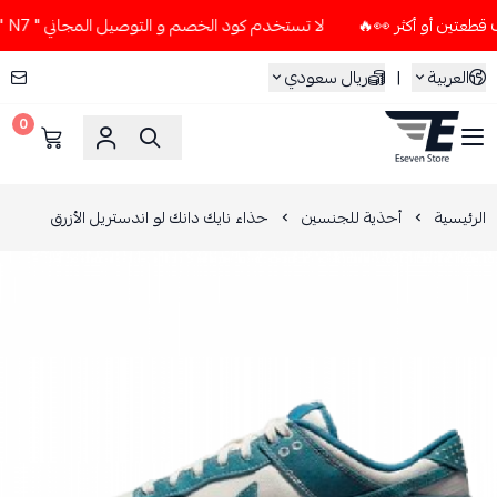
لا تستخدم كود الخصم و التوصيل المجاني " N7 " إلا إذا طلبت قطعتين أو أكثر 👀🔥
العربية
|
ريال سعودي
0
ESEVEN STORE
الرئيسية
أحذية للجنسين
حذاء نايك دانك لو اندستريل الأزرق