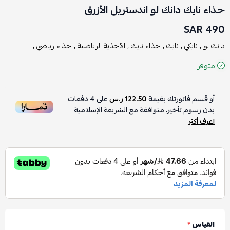
حذاء نايك دانك لو اندستريل الأزرق
490 SAR
دانك لو ,
نايكي ,
نايك ,
حذاء نايك ,
الأحذية الرياضية ,
حذاء رياضي ,
متوفر
أو قسم فاتورتك بقيمة
122.50 ر.س
على
4
دفعات
بدون رسوم تأخير، متوافقة مع الشريعة الإسلامية
اعرف أكثر
القياس
*