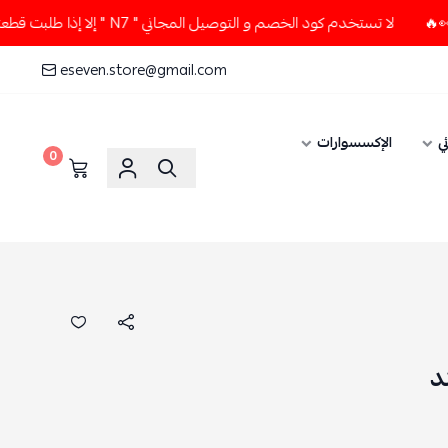
لا تستخدم كود الخصم و التوصيل المجاني " N7 " إلا إذا طلبت قطعتين أو أكثر 👀🔥
eseven.store@gmail.com
ي
الإكسسوارات
0
د