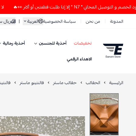
جاني " N7 " إلا إذا طلبت قطعتين أو أكثر 👀🔥
لا تستخدم كود 
العربية
|
ريال 
المدونة
من نحن
سياسة الخصوصية
تخفيضات
أحذية للجنسين
أحذية رجالية
ESEVEN STORE
الاهداء الرقمي
الرئيسية
الحقائب
حقائب ماستر
فالنتينو ماستر
فالنتي