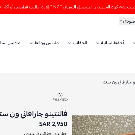
الخصم و التوصيل المجاني " N7 " إلا إذا طلبت قطعتين أو أكثر 👀🔥
سعودي
أحذية نسائية
الحقائب
ملابس رجالية
ملابس نسائ
نو جارافاني ون ستد
فالنتينو جارافاني ون ست
2,950 SAR
حقائب ,
حقائب فالنتينو ,