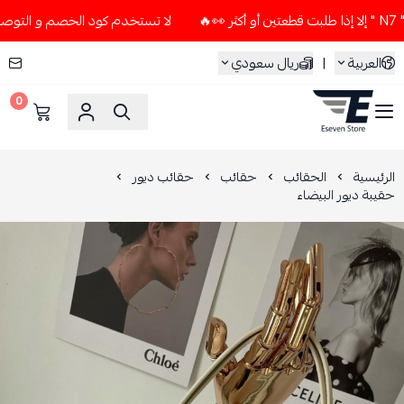
لا تستخدم كود الخصم و التوصيل المجاني " N7 " إلا إذا طلبت قطعت
العربية
|
ريال سعودي
0
ESEVEN STORE
الرئيسية
الحقائب
حقائب
حقائب ديور
حقيبة ديور البيضاء