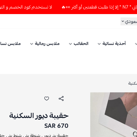
لا تستخدم كود الخصم و التوصيل المجاني " N7 " إلا إذا طلبت قط
سعودي
أحذية نسائية
الحقائب
ملابس رجالية
ملابس نسائ
كنية
حقيبة ديور السكنية
670 SAR
حقيبة يد ديور ,
شنطة يد ,
شنط يد ,
حقا