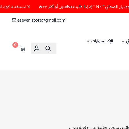
عتين أو أكثر 👀🔥
لا تستخدم كود الخصم و التوصيل المجاني " 7
eseven.store@gmail.com
ي
الإكسسوارات
0
ئب ,
شنط ,
حقيبة يد ,
حقيبة ديور ,