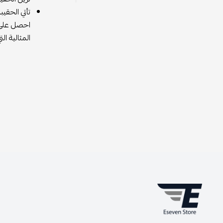
تأتي الحق
احصل على ح
المثالية ا