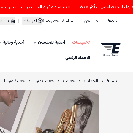
لا تستخدم كود الخصم و التوصيل المجاني " N7 " إلا إذا طلبت قطعتين أو أكثر 👀🔥
العربية
|
ريال 
المدونة
من نحن
سياسة الخصوصية
تخفيضات
أحذية للجنسين
أحذية رجالية
ESEVEN STORE
الاهداء الرقمي
الرئيسية
الحقائب
حقائب
حقائب ديور
حقيبة ديور الس