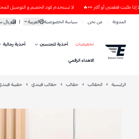
لا تستخدم كود الخصم و التوصيل المجاني " N7 " إلا إذا طلبت قطعتين أو أكثر 👀🔥
العربية
|
ريال 
المدونة
من نحن
سياسة الخصوصية
تخفيضات
أحذية للجنسين
أحذية رجالية
ESEVEN STORE
الاهداء الرقمي
الرئيسية
الحقائب
حقائب
حقائب فيندي
حقيبة فيندي