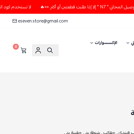
ن أو أكثر 👀🔥
لا تستخدم كود الخصم و التوصيل المجاني " N7 "
eseven.store@gmail.com
ي
الإكسسوارات
0
 فيندي ,
حقائب ,
شنطة يد ,
حقيبة يد ,