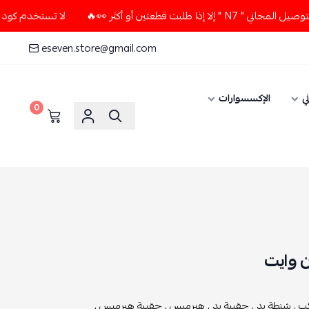
ن أو أكثر 👀🔥
لا تستخدم كود الخصم و التوصيل المجاني " N7 "
eseven.store@gmail.com
ي
الإكسسوارات
0
 وايت
ب ,
شنطة يد ,
حقيبة يد ,
هيرميس ,
حقيبة هيرميس ,