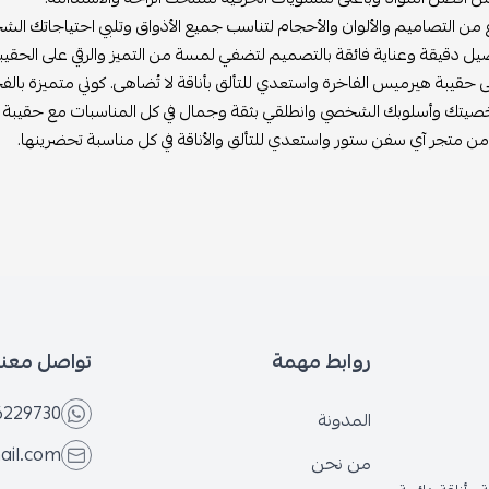
ع من التصاميم والألوان والأحجام لتناسب جميع الأذواق وتلبي احتياجاتك ا
صيل دقيقة وعناية فائقة بالتصميم لتضفي لمسة من التميز والرقي على الحقيبة
حقيبة هيرميس الفاخرة واستعدي للتألق بأناقة لا تُضاهى. كوني متميزة بالف
يتك وأسلوبك الشخصي وانطلقي بثقة وجمال في كل المناسبات مع حقيبة 
 من متجر آي سفن ستور واستعدي للتألق والأناقة في كل مناسبة تحضرينها.
روابط مهمة
تواصل معنا
6229730
المدونة
ail.com
من نحن