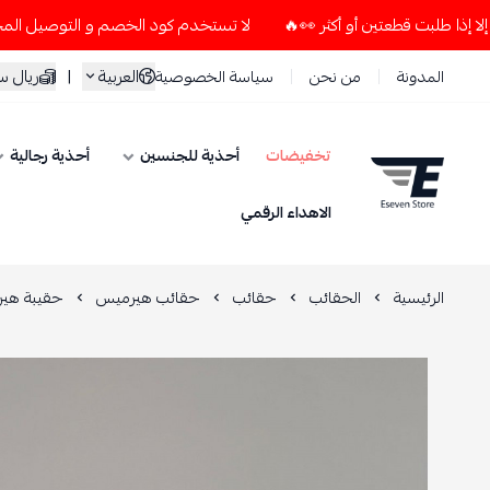
لا تستخدم كود الخصم و التوصيل المجاني " N7 " إلا إذا طلبت قطعتين أو أكثر 👀🔥
العربية
|
ريال 
المدونة
من نحن
سياسة الخصوصية
تخفيضات
أحذية للجنسين
أحذية رجالية
ESEVEN STORE
الاهداء الرقمي
الرئيسية
الحقائب
حقائب
حقائب هيرميس
حقيبة هير