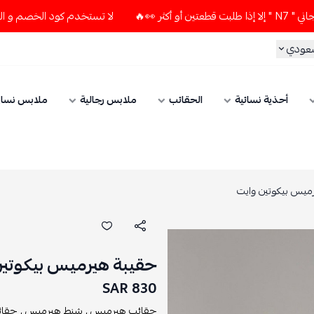
لا تستخدم كود الخصم و التوصيل المجاني " N7 " إلا إذا طلبت قطعتي
سعودي
أحذية نسائية
الحقائب
ملابس رجالية
ملابس نسائ
ميس بيكوتين وايت
حقيبة هيرميس بيكوتين
830 SAR
حقائب هيرميس ,
شنط هيرميس ,
حقائ