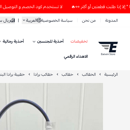
لا تستخدم كود الخصم و التوصيل المجاني " N7 " إلا إذا طلبت قطعتين أو أكثر 👀🔥
العربية
|
ريال 
المدونة
من نحن
سياسة الخصوصية
تخفيضات
أحذية للجنسين
أحذية رجالية
ESEVEN STORE
الاهداء الرقمي
الرئيسية
الحقائب
حقائب
حقائب برادا
حقيبة برادا الب