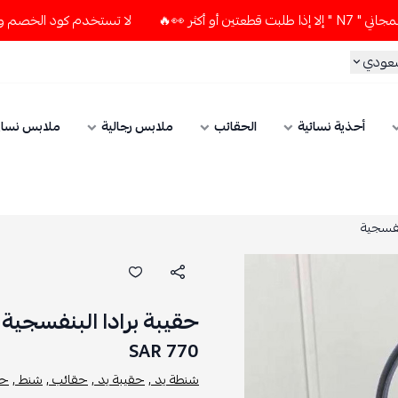
لا تستخدم كود الخصم و التوصيل المجاني " N7 " إلا إذا طلبت 
سعودي
أحذية نسائية
الحقائب
ملابس رجالية
ملابس نسائ
نفسجية
حقيبة برادا البنفسجية
770 SAR
شنطة يد ,
حقيبة يد ,
حقائب ,
شنط ,
حق