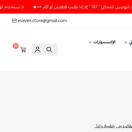
قطعتين أو أكثر 👀🔥
لا تستخدم كود الخصم و التوصيل المجاني "
eseven.store@gmail.com
ي
الإكسسوارات
0
ائب يد ,
حقيبة برادا ,