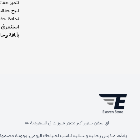
تتميز حقائ
تتيح حقائب
تحافظ حقائ
استثمر في
بأناقة وجا
اي سفن ستور أكبر متجر شوزات في السعودية 👟
يقدّم ملابس رجالية ونسائية تناسب احتياجك اليومي، بجودة مضمونة 