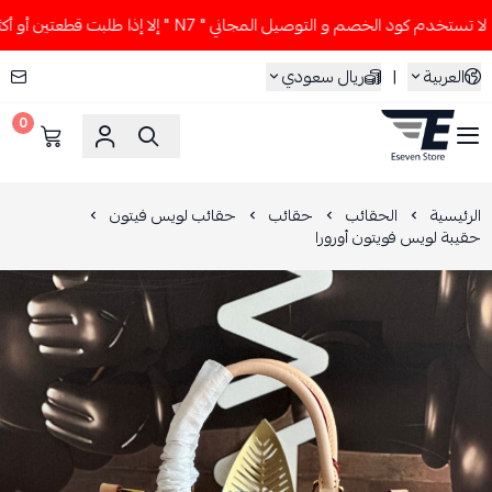
تخدم كود الخصم و التوصيل المجاني " N7 " إلا إذا طلبت قطعتين أو أكثر 👀🔥
العربية
|
ريال سعودي
0
ESEVEN STORE
الرئيسية
الحقائب
حقائب
حقائب لويس فيتون
حقيبة لويس فويتون أورورا