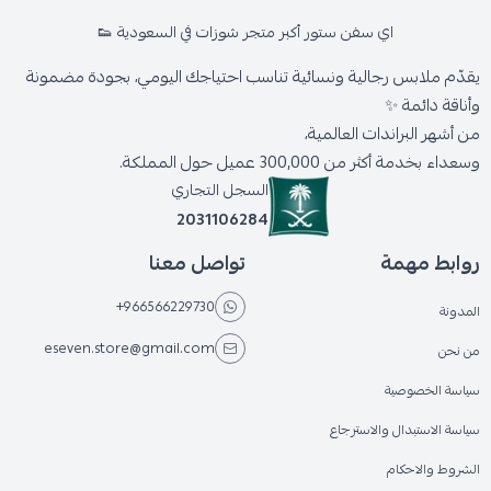
اي سفن ستور أكبر متجر شوزات في السعودية 👟
يقدّم ملابس رجالية ونسائية تناسب احتياجك اليومي، بجودة مضمونة
وأناقة دائمة ✨
من أشهر البراندات العالمية،
وسعداء بخدمة أكثر من 300,000 عميل حول المملكة.
السجل التجاري
2031106284
روابط مهمة
تواصل معنا
+966566229730
المدونة
eseven.store@gmail.com
من نحن
سياسة الخصوصية
سياسة الاستبدال والاسترجاع
الشروط والاحكام