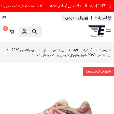
👀🔥
لا تستخدم كود الخصم و التوصيل المجاني " N7 " إلا إذا 
العربية
|
ريال سعودي
0
ESEVEN STORE
الرئيسية
أحذية نسائية
نيوبالانس نسائي
نيو بالانس 9060
نيو بالانس 9060 شوز ايفوري كريمي بينك جو فريشجودز
شوزات للجنسين