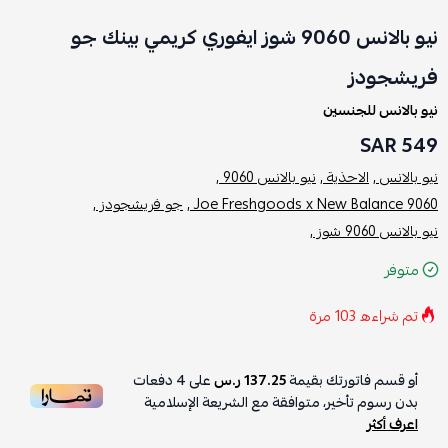
نيو بالانس 9060 شوز ايفوري كريمي بينك جو
فريشجودز
نيو بالانس للجنسين
549 SAR
نيو بالانس ,
الاحذية ,
نيو بالانس 9060 ,
Joe Freshgoods x New Balance 9060 ,
جو فريشجودز ,
نيو بالانس 9060 شوز ,
متوفر
تم شراءه
103
مرة
أو قسم فاتورتك بقيمة
137.25 ر.س
على
4
دفعات
بدون رسوم تأخير، متوافقة مع الشريعة الإسلامية
اعرف أكثر