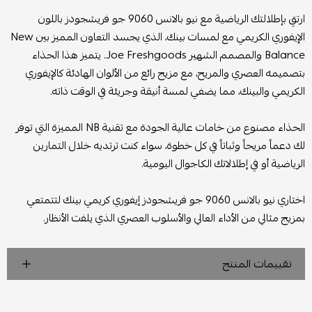
ارتقِ بإطلالتك الرياضية مع نيو بالانس 9060 جو فريشجودز باللون
الإيفوري الكريمي مع لمسات بينك، الذي يجسد التعاون المميز بين New
Balance والمصمم الشهير Joe Freshgoods. يتميز هذا الحذاء
بتصميمه العصري والمريح، مع مزيج رائع من الألوان الهادئة كالإيفوري
الكريمي والبينك، مما يضفي لمسة أنيقة وجريئة في الوقت ذاته.
الحذاء مصنوع من خامات عالية الجودة مع تقنية NB المميزة التي توفر
لك دعماً مريحاً وثباتاً في كل خطوة، سواء كنت ترتديه خلال التمارين
الرياضية أو في إطلالاتك الكاجوال اليومية.
اختاري نيو بالانس 9060 جو فريشجودز إيفوري كريمي بينك لتتمتعي
بمزيج مثالي من الأداء العالي والأسلوب العصري الذي يلفت الأنظار.
تقييمات المنتج