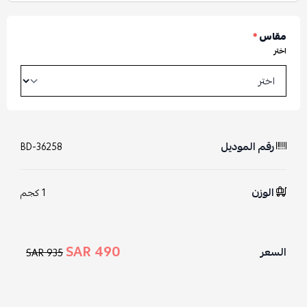
مقاس
*
اختر
رقم الموديل
BD-36258
الوزن
1 كجم
490 SAR
السعر
935 SAR