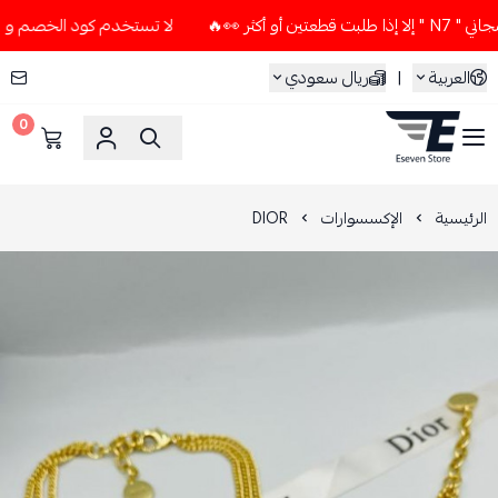
ر 👀🔥
لا تستخدم كود الخصم و التوصيل المجاني " N7 " إلا إذ
العربية
|
ريال سعودي
0
ESEVEN STORE
الرئيسية
الإكسسوارات
DIOR