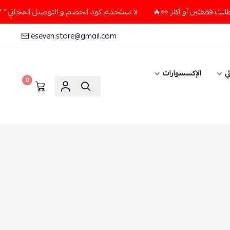
لا تستخدم كود الخصم و التوصيل المجاني " N7 " إلا إذا طلبت قطعتين أو أكثر 👀🔥
eseven.store@gmail.com
ي
الإكسسوارات
0