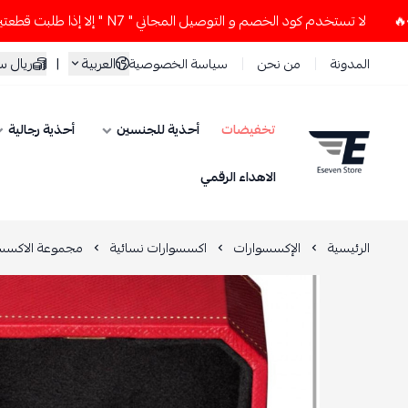
لا تستخدم كود الخصم و التوصيل المجاني " N7 " إلا إذا طلبت قطعتين أو أكثر 👀🔥
العربية
|
ريال 
المدونة
من نحن
سياسة الخصوصية
تخفيضات
أحذية للجنسين
أحذية رجالية
ESEVEN STORE
الاهداء الرقمي
الرئيسية
الإكسسوارات
اكسسوارات نسائية
مجموعة الاكسسو