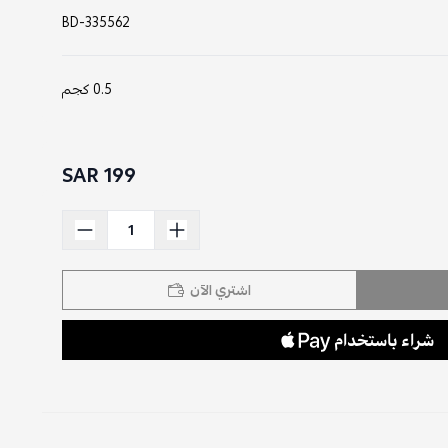
BD-335562
0.5 كجم
199 SAR
اشتري الآن