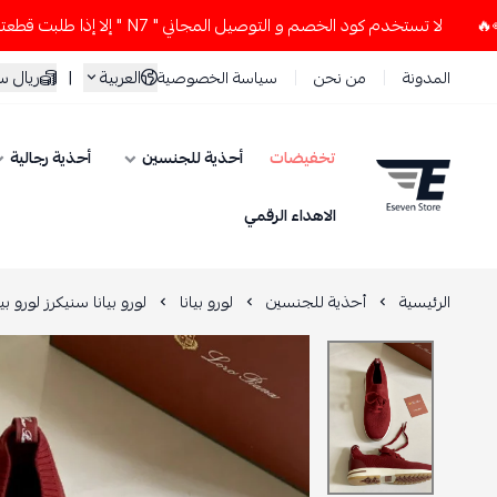
لا تستخدم كود الخصم و التوصيل المجاني " N7 " إلا إذا طلبت قطعتين أو أكثر 👀🔥
العربية
|
ريال 
المدونة
من نحن
سياسة الخصوصية
تخفيضات
أحذية للجنسين
أحذية رجالية
ESEVEN STORE
الاهداء الرقمي
الرئيسية
أحذية للجنسين
لورو بيانا
لورو بيانا سنيكرز لورو ب