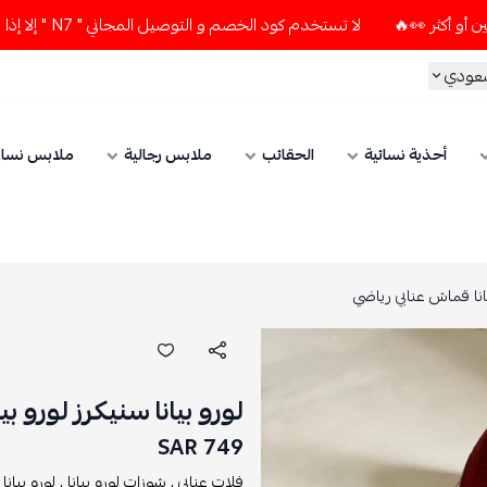
لا تستخدم كود الخصم و التوصيل المجاني " N7 " إلا إذا طلبت قطعتين أو أكثر 👀🔥
سعودي
أحذية نسائية
الحقائب
ملابس رجالية
ملابس نسائ
يانا قماش عنابي رياضي
لورو بيانا سنيكرز لورو ب
749 SAR
فلات عنابي ,
شوزات لورو بيانا ,
لورو بيانا