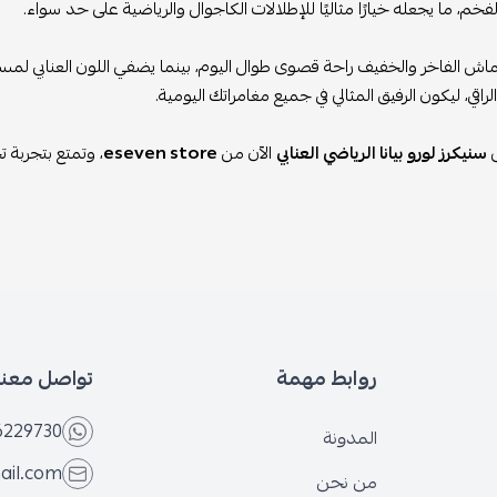
فخم، ما يجعله خيارًا مثاليًا للإطلالات الكاجوال والرياضية على حد سواء.
ش الفاخر والخفيف راحة قصوى طوال اليوم، بينما يضفي اللون العنابي لمسة م
راقي، ليكون الرفيق المثالي في جميع مغامراتك اليومية.
ى
سنيكرز لورو بيانا الرياضي العنابي
الآن من
eseven store
، وتمتع بتجربة تج
روابط مهمة
تواصل معنا
6229730
المدونة
ail.com
من نحن