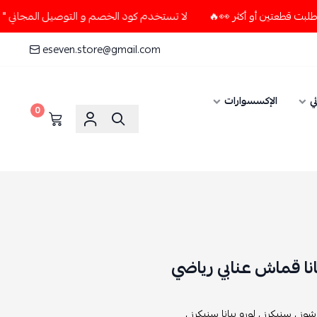
لا تستخدم كود الخصم و التوصيل المجاني " N7 " إلا إذا طلبت قطعتين أو أكثر 👀🔥
eseven.store@gmail.com
ي
الإكسسوارات
0
يانا قماش عنابي رياضي
 شوز ,
سنيكرز ,
لورو بيانا سنيكرز ,