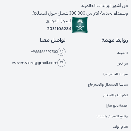
من أشهر البراندات العالمية،
وسعداء بخدمة أكثر من 300,000 عميل حول المملكة.
السجل التجاري
2031106284
روابط مهمة
تواصل معنا
+966566229730
المدونة
eseven.store@gmail.com
من نحن
سياسة الخصوصية
سياسة الاستبدال والاسترجاع
الشروط والاحكام
خدمة دفع تمارا
برنامج التسويق بالعمولة
نظام الولاء