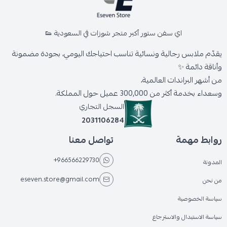
اي سفن ستور أكبر متجر شوزات في السعودية 👟
يقدّم ملابس رجالية ونسائية تناسب احتياجك اليومي، بجودة مضمونة
وأناقة دائمة ✨
من أشهر البراندات العالمية،
وسعداء بخدمة أكثر من 300,000 عميل حول المملكة.
السجل التجاري
2031106284
روابط مهمة
تواصل معنا
+966566229730
المدونة
eseven.store@gmail.com
من نحن
سياسة الخصوصية
سياسة الاستبدال والاسترجاع