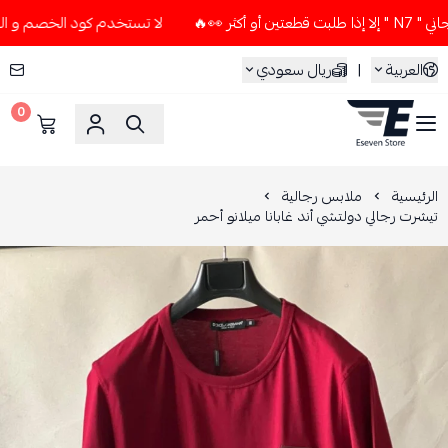
🔥
لا تستخدم كود الخصم و التوصيل المجاني " N7 " إلا إذا ط
العربية
|
ريال سعودي
0
ESEVEN STORE
الرئيسية
ملابس رجالية
تيشرت رجالي دولتشي أند غابانا ميلانو أحمر