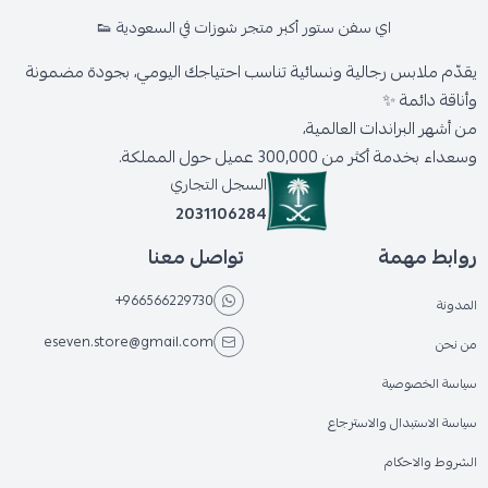
اي سفن ستور أكبر متجر شوزات في السعودية 👟
يقدّم ملابس رجالية ونسائية تناسب احتياجك اليومي، بجودة مضمونة
وأناقة دائمة ✨
من أشهر البراندات العالمية،
وسعداء بخدمة أكثر من 300,000 عميل حول المملكة.
السجل التجاري
2031106284
روابط مهمة
تواصل معنا
+966566229730
المدونة
eseven.store@gmail.com
من نحن
سياسة الخصوصية
سياسة الاستبدال والاسترجاع
الشروط والاحكام