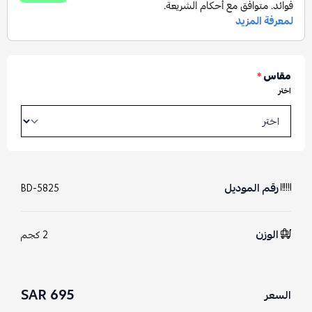
مقاس
*
اختر
رقم الموديل
BD-5825
الوزن
2 كجم
695 SAR
السعر