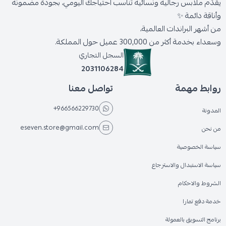
يقدّم ملابس رجالية ونسائية تناسب احتياجك اليومي، بجودة مضمونة
وأناقة دائمة ✨
من أشهر البراندات العالمية،
وسعداء بخدمة أكثر من 300,000 عميل حول المملكة.
السجل التجاري
2031106284
روابط مهمة
تواصل معنا
+966566229730
المدونة
eseven.store@gmail.com
من نحن
سياسة الخصوصية
سياسة الاستبدال والاسترجاع
الشروط والاحكام
خدمة دفع تمارا
برنامج التسويق بالعمولة