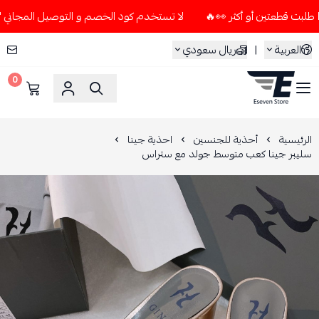
لا تستخدم كود الخصم و التوصيل المجاني " N7 " إلا إذا طلبت قطعتين أو أكثر 👀🔥
العربية
|
ريال سعودي
0
ESEVEN STORE
الرئيسية
أحذية للجنسين
احذية جينا
سليبر جينا كعب متوسط جولد مع ستراس