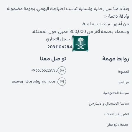
يقدّم ملابس رجالية ونسائية تناسب احتياجك اليومي، بجودة مضمونة
وأناقة دائمة ✨
من أشهر البراندات العالمية،
وسعداء بخدمة أكثر من 300,000 عميل حول المملكة.
السجل التجاري
2031106284
روابط مهمة
تواصل معنا
+966566229730
المدونة
eseven.store@gmail.com
من نحن
سياسة الخصوصية
سياسة الاستبدال والاسترجاع
الشروط والاحكام
خدمة دفع تمارا