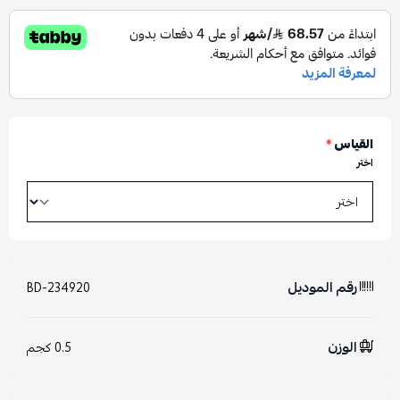
القياس
*
اختر
رقم الموديل
BD-234920
الوزن
0.5 كجم