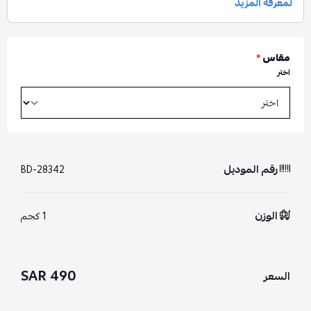
مقاس
*
اختر
رقم الموديل
BD-28342
الوزن
1 كجم
490 SAR
السعر