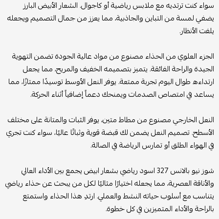
سواء كنت ترتديه مع ملابس رياضية أو كاجوال. الشعار الأبيض البارز
يضفي لمسة من التباين والجاذبية، مما يعزز من جمال التصميم ويجعله
يلفت الأنظار.
الجزء العلوي من الحذاء مصنوع من مواد عالية الجودة تضمن التهوية
الجيدة والراحة الفائقة. يتميز بتصميمه الخفيف والمريح، مما يجعل
ارتداءه طوال اليوم تجربة ممتعة. يوفر النعل الأوسط توسيدًا ممتازًا، مما
يساعد في امتصاص الصدمات ويمنحك دعماً إضافياً أثناء الحركة.
النعل الخارجي مصنوع من مطاط متين، يوفر الثبات والمتانة على مختلف
الأسطح. تصميم النعل يضمن لك قبضة قوية وثباتًا عاليًا، سواء كنت تجري
في الهواء الطلق أو تمارس الرياضة في الصالة.
شوز نيو بالانس 327 اسود رياضي بشعار ابيض يجمع بين الأداء العالي
والأناقة العصرية، مما يجعله اختيارًا مثاليًا لكل من يبحث عن حذاء رياضي
يتناسب مع أسلوب حياته النشط والعملي. ارتدِ هذا الحذاء واستمتع
بالراحة والأداء المتميزين في كل خطوة.