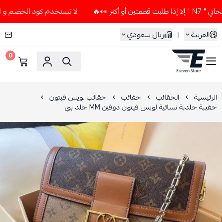
ثر 👀🔥
لا تستخدم كود الخصم و التوصيل المجاني " N7 " إلا إ
العربية
|
ريال سعودي
0
ESEVEN STORE
الرئيسية
الحقائب
حقائب
حقائب لويس فيتون
حقيبة جلدية نسائية لويس فيتون دوفين MM جلد بني