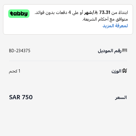
رقم الموديل
BD-234375
الوزن
1 كجم
750 SAR
السعر