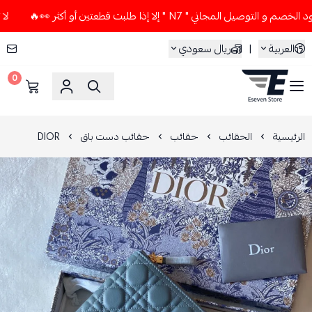
 المجاني " N7 " إلا إذا طلبت قطعتين أو أكثر 👀🔥
لا تستخدم
العربية
|
ريال سعودي
0
ESEVEN STORE
الرئيسية
الحقائب
حقائب
حقائب دست باق
DIOR