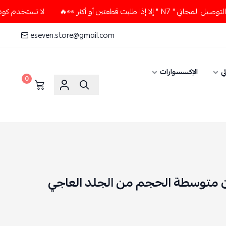
تين أو أكثر 👀🔥
لا تستخدم كود الخصم و التوصيل المجاني " N7
eseven.store@gmail.com
ي
الإكسسوارات
0
ون متوسطة الحجم من الجلد العاجي