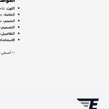
المواص
اللون:
عاجي
الخامة:
جلد
الحجم:
مت
التصميم:
غ
التفاصيل:
الاستخدام
✨ أضيفي لم