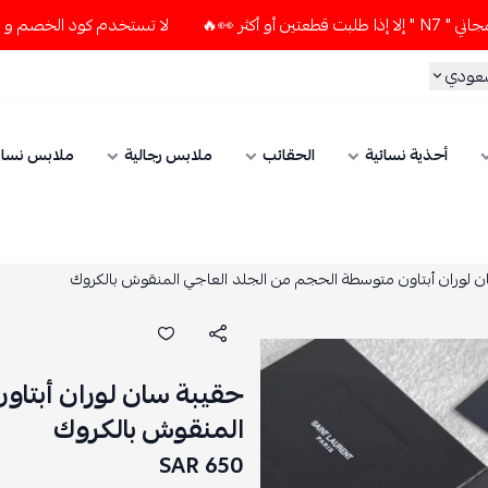
لا تستخدم كود الخصم و التوصيل المجاني " N7 " إلا إذا طلبت قطع
سعودي
أحذية نسائية
الحقائب
ملابس رجالية
ملابس نسائ
 لوران أبتاون متوسطة الحجم من الجلد العاجي المنقوش بالكروك
حقيبة سان لوران أبتا
المنقوش بالكروك
650 SAR