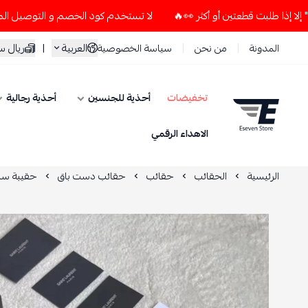
لا تستخدم كود الخصم و التوصيل المجاني " N7 " إلا إذا طلبت قطعتين أو أكثر 👀🔥
العربية
|
ريال 
المدونة
من نحن
سياسة الخصوصية
تخفيضات
أحذية للجنسين
أحذية رجالية
ESEVEN STORE
الاهداء الرقمي
الرئيسية
الحقائب
حقائب
حقائب دست باق
حقيبة سان