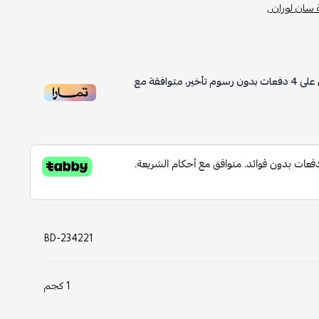
سان لوران ,
على
4
دفعات بدون رسوم تأخير، متوافقة مع
BD-234221
1 كجم