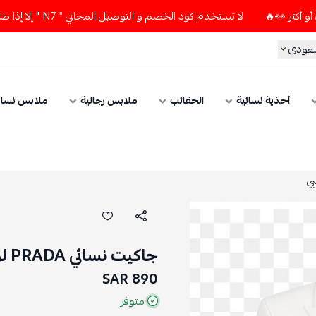
لا تستخدم كود الخصم و التوصيل المجاني " N7 " إلا إذا طلبت قطعتين أو أكثر 👀🔥
سعودي
أحذية نسائية
الحقائب
ملابس رجالية
ملابس نسائ
جاكيت نسائي PRADA لون أبيض أزرار ذهبي
890 SAR
متوفر