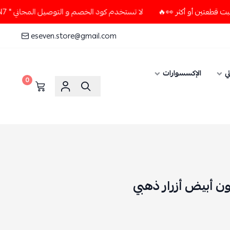
لا تستخدم كود الخصم و التوصيل المجاني " N7 " إلا إذا طلبت قطعتين أو أكثر 👀🔥
eseven.store@gmail.com
ي
الإكسسوارات
0