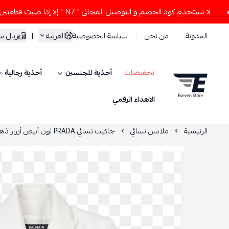
لا تستخدم كود الخصم و التوصيل المجاني " N7 " إلا إذا طلبت قطعتين أو أكثر 👀
سعودي
|
العربية
سياسة الخصوصية
من نحن
المدونة
أحذية رجالية
أحذية للجنسين
تخفيضات
ESEVEN STORE
الاهداء الرقمي
جاكيت نسائي PRADA لون أبيض أزرار ذهبي
ملابس نسائي
الرئيسية