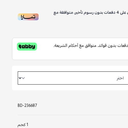
على
4
دفعات بدون رسوم تأخير، متوافقة مع
BD-236687
1 كجم