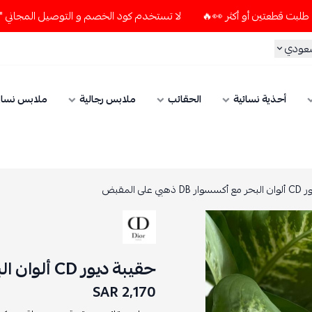
لا تستخدم كود الخصم و التوصيل المجاني " N7 " إلا إذا طلبت قطعتين أو أكثر 👀🔥
سعودي
أحذية نسائية
الحقائب
ملابس رجالية
ملابس نسائ
ي على المقبض
حقيبة ديور CD ألوان البحر مع أكسسوار DB ذهبي على المقبض
2,170 SAR