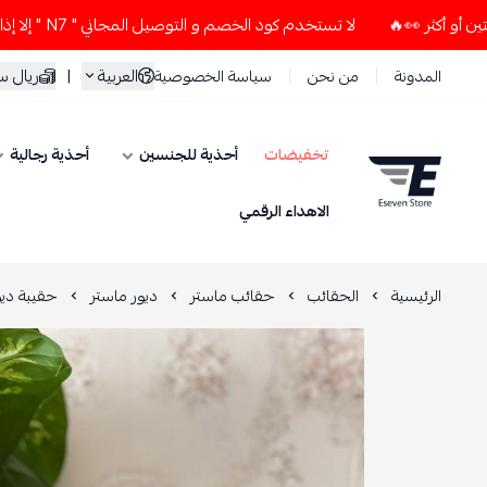
لا تستخدم كود الخصم و التوصيل المجاني " N7 " إلا إذا طلبت قطعتين أو أكثر 👀🔥
العربية
|
ريال 
المدونة
من نحن
سياسة الخصوصية
تخفيضات
أحذية للجنسين
أحذية رجالية
ESEVEN STORE
الاهداء الرقمي
الرئيسية
الحقائب
حقائب ماستر
ديور ماستر
حقيبة ديور CD ألوان البحر مع أكسسوار DB ذهب