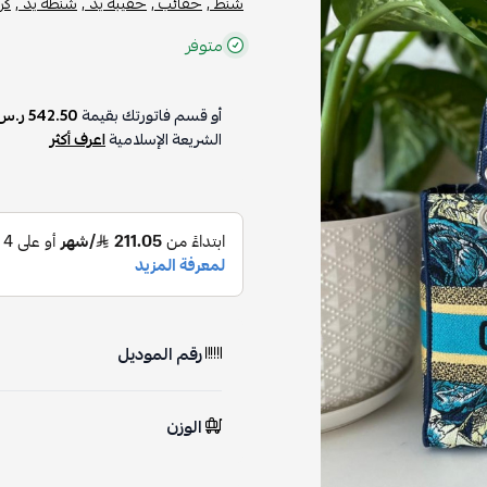
شنط ,
حقائب ,
حقيبة يد ,
شنطة يد ,
كر
متوفر
أو قسم فاتورتك بقيمة
542.50 ر.س
الشريعة الإسلامية
اعرف أكثر
رقم الموديل
الوزن