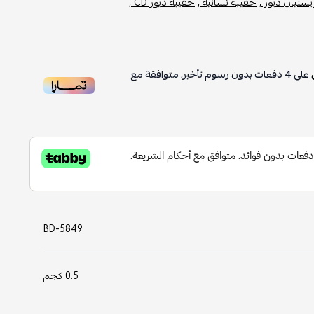
يستيان ديور ,
حقيبة نسائية ,
حقيبة ديور CD ,
على
4
دفعات بدون رسوم تأخير، متوافقة مع
BD-5849
0.5 كجم