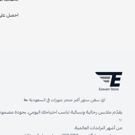
احصل على حقيبة ديور CD الرائعة ال
اي سفن ستور أكبر متجر شوزات في السعودية 👟
يقدّم ملابس رجالية ونسائية تناسب احتياجك اليومي، بجودة مضمونة 
✨
من أشهر البراندات العالمية،