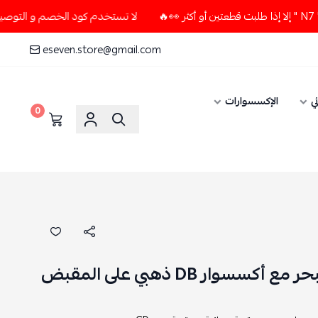
لا تستخدم كود الخصم و التوصيل المجاني " N7 " إلا إذا طلبت قطعتين أو أك
eseven.store@gmail.com
ي
الإكسسوارات
0