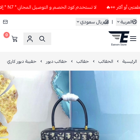
لا تستخدم كود الخصم و التوصيل المجاني " N7 " إلا إذا طلبت قطعتين أو أكثر 👀🔥
العربية
|
ريال سعودي
0
ESEVEN STORE
الرئيسية
الحقائب
حقائب
حقائب ديور
حقيبة ديور كاري