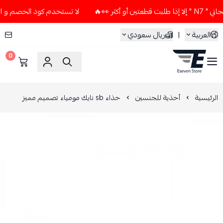
 👀🔥
لا تستخدم كود الخصم و التوصيل المجاني " N7 " إلا إذا 
العربية
|
ريال سعودي
0
ESEVEN STORE
الرئيسية
أحذية للجنسين
حذاء sb نايك مومياء تصميم مميز