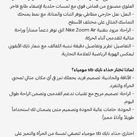
العلوي مصنوع من قماش قوي مع لمسات جلدية لإضفاء طابع فاخر.
- النعل: نعل خارجي مطاطي يوفر الثبات والمتانة، مع نمط يمنحك
التماسك المثالي على مختلف الأسطح.
- الراحة: مزود بتقنية Nike Zoom Air التي توفر دعماً ممتازاً وراحة
مثالية للقدمين أثناء الحركة.
- التفاصيل: تطريز وتفاصيل دقيقة تشبه اللفائف، مع شعار نايك الأيقوني
ليعكس الهوية الرياضية للعلامة التجارية.
لماذا تختار حذاء نايك sb مومياء؟
- الأناقة والجاذبية: تصميم فريد يجعلك تبرز في أي مكان، مثالي لمحبي
الجرأة والتفرد.
- الراحة: تصميم مريح مع تقنيات تدعم القدمين وتضمن الراحة طوال
اليوم.
- الجودة: خامات عالية الجودة وتصميم متين يضمنان لك استخداماً
طويلاً وأداءً مميزاً.
اختاري حذاء نايك sb مومياء لتضفي لمسة من الجرأة والتميز على