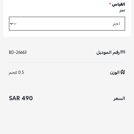
القياس
*
اختر
رقم الموديل
BD-26663
الوزن
0.5 كجم
490 SAR
السعر