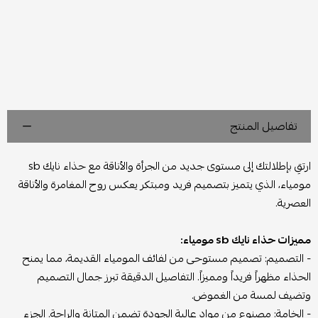
تفاصيل المنتج
ارتقِ بإطلالتك إلى مستوى جديد من الجرأة والأناقة مع حذاء نايك sb
مومياء، الذي يتميز بتصميم فريد ومبتكر يعكس روح المغامرة والأناقة
العصرية.
مميزات حذاء نايك sb مومياء:
- التصميم: تصميم مستوحى من لفائف المومياء القديمة، مما يمنح
الحذاء مظهراً فريداً ومميزاً. التفاصيل الدقيقة تبرز جمال التصميم
وتضيف لمسة من الغموض.
- الخامة: مصنوع من مواد عالية الجودة تضمن المتانة والراحة. الجزء