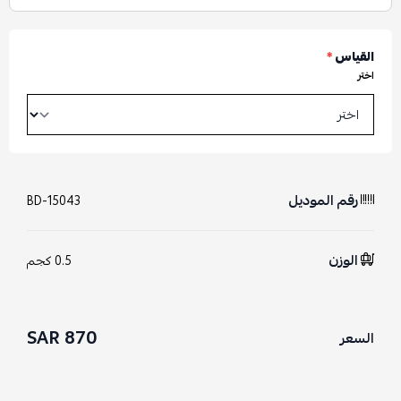
القياس
*
اختر
رقم الموديل
BD-15043
الوزن
0.5 كجم
870 SAR
السعر