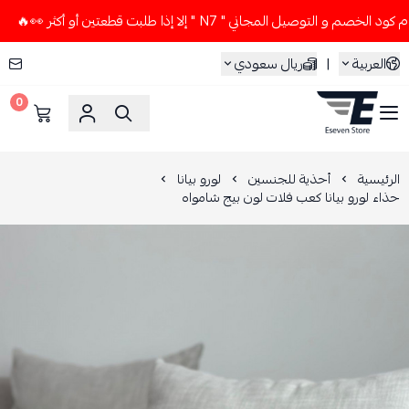
التوصيل المجاني " N7 " إلا إذا طلبت قطعتين أو أكثر 👀🔥
لا
العربية
|
ريال سعودي
0
ESEVEN STORE
الرئيسية
أحذية للجنسين
لورو بيانا
حذاء لورو بيانا كعب فلات لون بيج شامواه