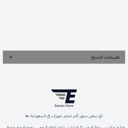
تقييمات المنتج
اي سفن ستور أكبر متجر شوزات في السعودية 👟
يقدّم ملابس رجالية ونسائية تناسب احتياجك اليومي، بجودة مضمونة