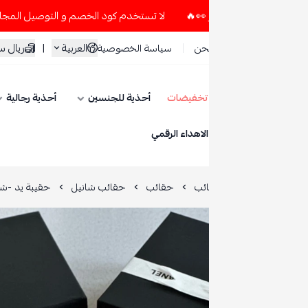
لا تستخدم كود الخصم و التوصيل المجاني " N7 " إلا إذا طلبت قطعتين أو أكثر 👀🔥
العربية
|
ريال سعودي
حن
سياسة الخصوصية
تخفيضات
أحذية للجنسين
أحذية رجالية
أحذية نسائية
ESE
الاهداء الرقمي
ائب
حقائب
حقائب شانيل
حقيبة يد -شانيل إكليبس