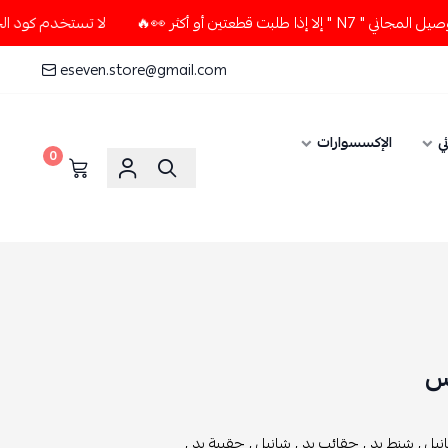
لا تستخدم كود الخصم و التوصيل المجاني " N7 " إلا إذا طلبت قطعتين أو أكثر 👀🔥
eseven.store@gmail.com
0
,
شانيل ,
حقيبة يد ,