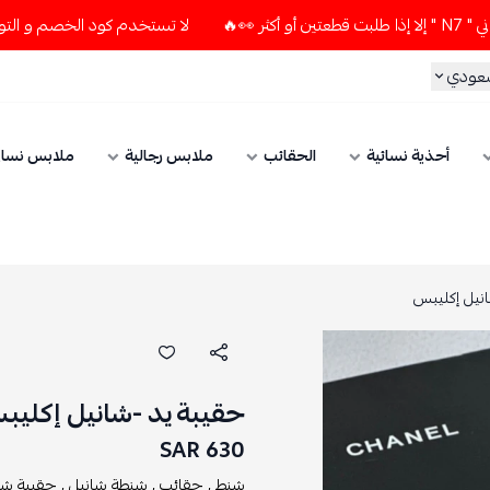
لا تستخدم كود الخصم و التوصيل المجاني " N7 " إلا إذا طلبت قطعتين أو أكثر 👀🔥
الحقائب
ملابس رجالية
ملابس نسائي
الإكسسوارات
حقيبة يد -شانيل إكليبس
630 SAR
شنط ,
حقائب ,
شنطة شانيل ,
حقيبة شانيل ,
شنط يد ,
حقائب يد 