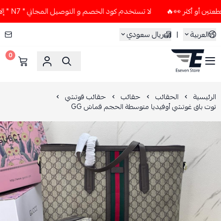
لا تستخدم كود الخصم و التوصيل المجاني " N7 " إلا إذا طلبت قطعتين أو أكثر 👀🔥
العربية
|
ريال سعودي
0
ESEVEN STORE
الرئيسية
الحقائب
حقائب
حقائب قوتشي
توت باق غوتشي أوفيديا متوسطة الحجم قماش GG