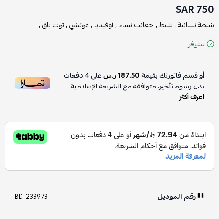
750 SAR
شنطة نسائية ,
شنط ,
حقائب نساء ,
أوفيديا ,
غوتشي ,
توت باق ,
متوفر
أو قسم فاتورتك بقيمة
187.50 ر.س
على
4
دفعات
بدون رسوم تأخير، متوافقة مع الشريعة الإسلامية
اعرف أكثر
رقم الموديل
BD-233973