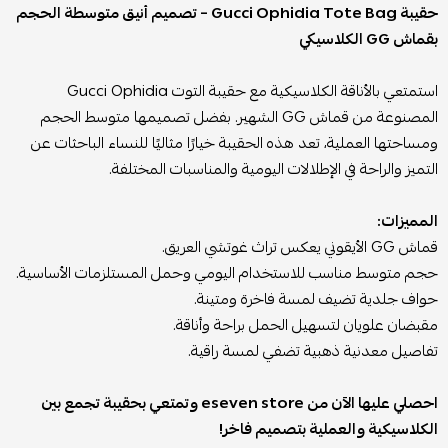
حقيبة Gucci Ophidia Tote Bag – تصميم أنيق متوسطة الحجم
بقماش GG الكلاسيكي
استمتعي بالأناقة الكلاسيكية مع حقيبة التوت Gucci Ophidia
المصنوعة من قماش GG الشهير. بفضل تصميمها متوسط الحجم
ومساحتها العملية، تعد هذه الحقيبة خيارًا مثاليًا للنساء الباحثات عن
التميز والراحة في الإطلالات اليومية والمناسبات المختلفة.
المميزات:
قماش GG الأيقوني يعكس تراث غوتشي العريق.
حجم متوسط مناسب للاستخدام اليومي وحمل المستلزمات الأساسية.
حواف جلدية تضيف لمسة فاخرة ومتينة.
مقبضان علويان لتسهيل الحمل براحة وأناقة.
تفاصيل معدنية ذهبية تضفي لمسة راقية.
احصلي عليها الآن من eseven store وتمتعي بحقيبة تجمع بين
الكلاسيكية والعملية بتصميم فاخر!