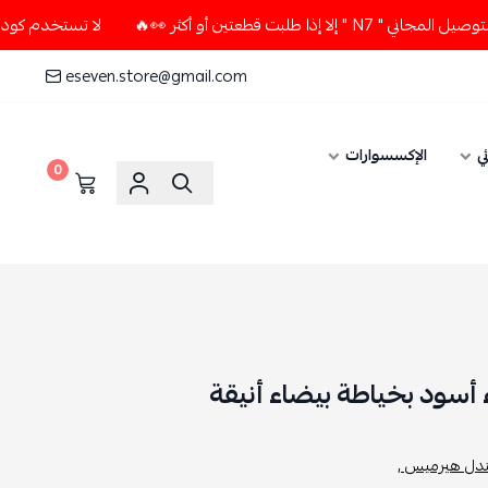
عتين أو أكثر 👀🔥
لا تستخدم كود الخصم و التوصيل المجاني " 
eseven.store@gmail.com
ي
الإكسسوارات
0
سود بخياطة بيضاء أنيقة
ل هيرميس ,