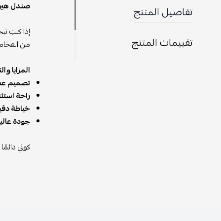
صندل هيرمي
تفاصيل المنتج
إذا كنتِ تب
تقييمات المنتج
من الفخامة
المزايا وا
تصميم عص
راحة استثنا
خياطة دقي
جودة عالية
كوني دائمًا