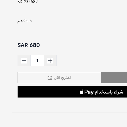
BD-234582
0.5 كجم
680 SAR
اشتري الآن