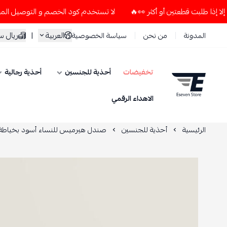
لا تستخدم كود الخصم و التوصيل المجاني " N7 " إلا إذا طلبت قطعتين أو أكثر 👀🔥
العربية
|
ريال 
المدونة
من نحن
سياسة الخصوصية
تخفيضات
أحذية للجنسين
أحذية رجالية
ESEVEN STORE
الاهداء الرقمي
الرئيسية
أحذية للجنسين
صندل هيرميس للنساء أسود بخياطة ب