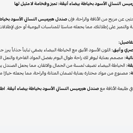
س النسائي الأسود بخياطة بيضاء أنيقة: تميز وفخامة لا مثيل لها
حثين عن مزيج من الأناقة والراحة، فإن
صندل هيرميس النسائي الأسود بخياطة
 والتميز على إطلالتك، مما يجعله مناسبًا للمناسبات اليومية أو حتى لإطلالات
لتفاصيل:
ري وأنيق:
اللون الأسود الأنيق مع الخياطة البيضاء يضفي تبايناً جذاباً يبرز
ئية:
مصمم بعناية ليوفر لك راحة طوال اليوم بفضل المواد الفاخرة والنعل ال
قة:
الخياطة البيضاء تضيف لمسة من الجمال والاتقان، مما يجعل الصندل يبدو 
:
مصنوع من مواد مختارة بعناية لضمان المتانة والراحة، مما يجعله خيارًا مثا
 في طليعة الأناقة مع
صندل هيرميس النسائي الأسود بخياطة بيضاء أنيقة
.
اطلبي