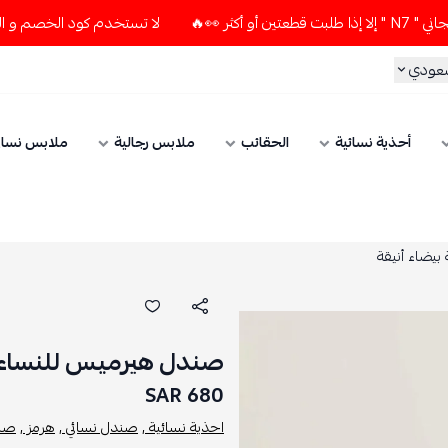
لا تستخدم كود الخصم و التوصيل المجاني " N7 " إلا إذا طلبت قط
سعودي
أحذية نسائية
الحقائب
ملابس رجالية
ملابس نسائ
يضاء أنيقة
صندل هيرميس للنساء أ
680 SAR
احذية نسائية ,
صندل نسائي ,
هرمز ,
صند