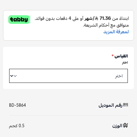
القياس
*
اختر
رقم الموديل
BD-5864
الوزن
0.5 كجم