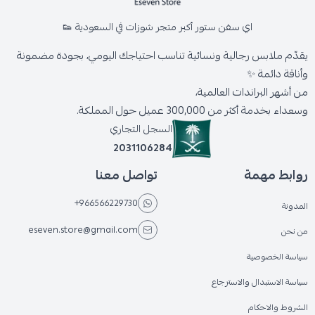
اي سفن ستور أكبر متجر شوزات في السعودية 👟
يقدّم ملابس رجالية ونسائية تناسب احتياجك اليومي، بجودة مضمونة
وأناقة دائمة ✨
من أشهر البراندات العالمية،
وسعداء بخدمة أكثر من 300,000 عميل حول المملكة.
السجل التجاري
2031106284
روابط مهمة
تواصل معنا
+966566229730
المدونة
eseven.store@gmail.com
من نحن
سياسة الخصوصية
سياسة الاستبدال والاسترجاع
الشروط والاحكام