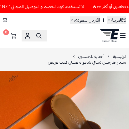
لا تستخدم كود الخصم و التوصيل المجاني " N7 " إلا إذا طلبت قطعتين أو أكثر 👀🔥
العربية
|
ريال سعودي
0
ESEVEN STORE
الرئيسية
أحذية للجنسين
سليبر هيرمس نسائي شامواه عسلي كعب عريض