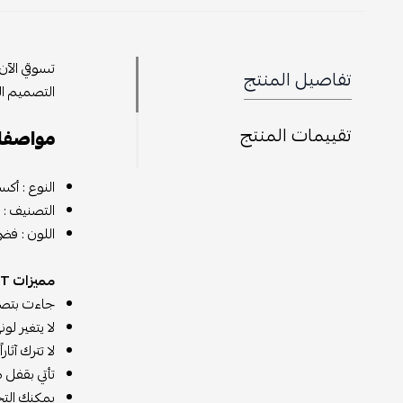
تسوقي الآن
تفاصيل المنتج
التصميم ال
تقييمات المنتج
مواصفات TINCT PENDANT
النوع : أك
التصنيف : 
اللون : فضى
مميزات LV INSTINCT PENDANT :
جاءت بتصمي
لا يتغير لو
لا تترك آثا
تأتي بقفل 
يمكنك الت