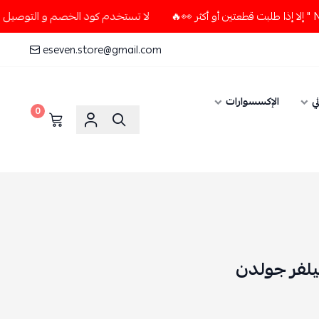
لا تستخدم كود الخصم و التوصيل المجاني " N7 " إلا إذا طلبت قطعتين أو أك
eseven.store@gmail.com
ي
الإكسسوارات
0
لفر جولدن