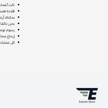
نالت أعجاب
قلادة فضة 
يمكنك أرتد
نحن دائمًا
رسوم توصي
إرجاع مجاني خلال 14 يومًا (لا يشمل القط
كل عمليات 