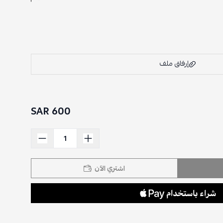
إرفاق ملف
600 SAR
اسحب و افلت الملف هنا
استعراض
اشتري الآن