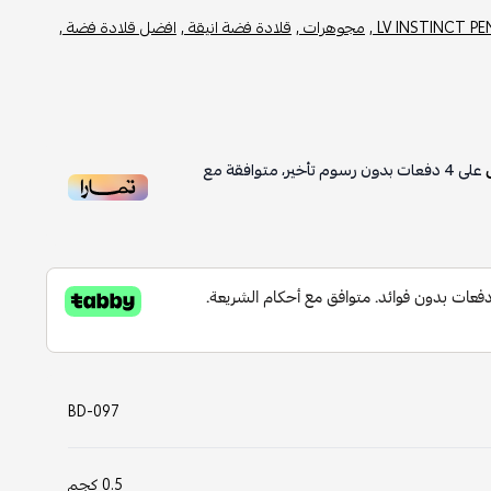
LV INSTINCT PE
مجوهرات ,
قلادة فضة انيقة ,
افضل قلادة فضة ,
على
4
دفعات بدون رسوم تأخير، متوافقة مع
BD-097
0.5 كجم