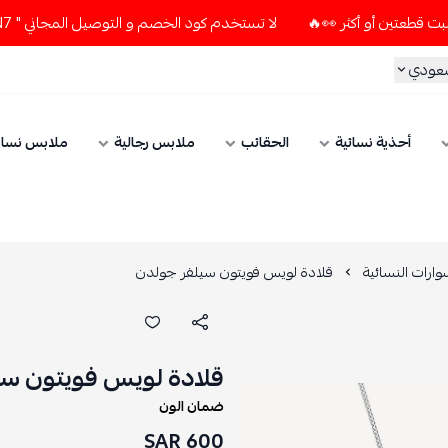
لا تستخدم كود الخصم و التوصيل المجاني " N7 " إلا إذا طلبت قطعتين أو أكثر 👀🔥
سعودي
أحذية نسائية
الحقائب
ملابس رجالية
ملابس نسائ
ارات النسائية
قلادة لويس فويتون سيلفر جولدن
قلادة لويس فويتون سي
ضمان الون
600 SAR