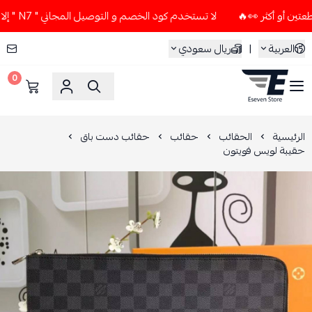
لا تستخدم كود الخصم و التوصيل المجاني " N7 " إلا إذا طلبت قطعتين أو أكثر 👀🔥
العربية
|
ريال سعودي
0
ESEVEN STORE
الرئيسية
الحقائب
حقائب
حقائب دست باق
حقيبة لويس فويتون