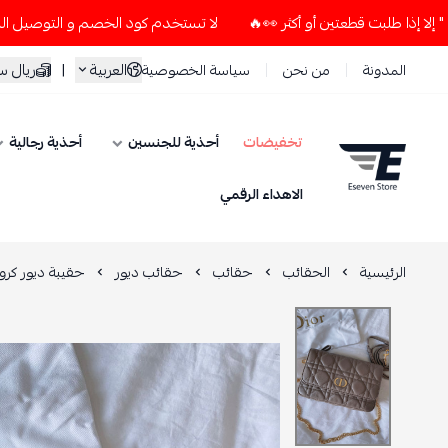
لا تستخدم كود الخصم و التوصيل المجاني " N7 " إلا إذا طلبت قطعتين أو أكثر 👀🔥
العربية
|
ريال 
المدونة
من نحن
سياسة الخصوصية
تخفيضات
أحذية للجنسين
أحذية رجالية
ESEVEN STORE
الاهداء الرقمي
الرئيسية
الحقائب
حقائب
حقائب ديور
حقيبة ديور كر