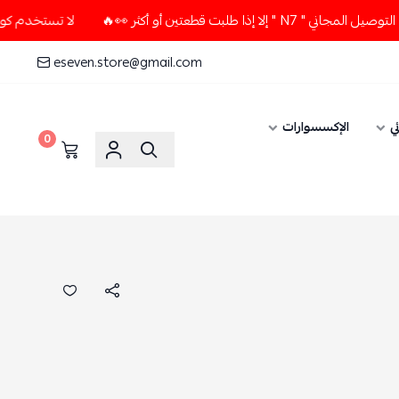
عتين أو أكثر 👀🔥
لا تستخدم كود الخصم و التوصيل المجاني " 
eseven.store@gmail.com
ي
الإكسسوارات
0