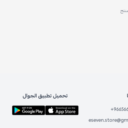
منتج
تحميل تطبيق الجوال
+96656
eseven.store@gm