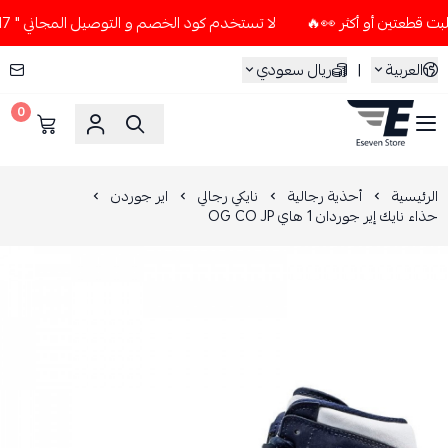
لا تستخدم كود الخصم و التوصيل المجاني " N7 " إلا إذا طلبت قطعتين أو أكثر 👀🔥
العربية
|
ريال سعودي
0
ESEVEN STORE
الرئيسية
أحذية رجالية
نايكي رجالي
اير جوردن
حذاء نايك إير جوردان 1 هاي OG CO JP