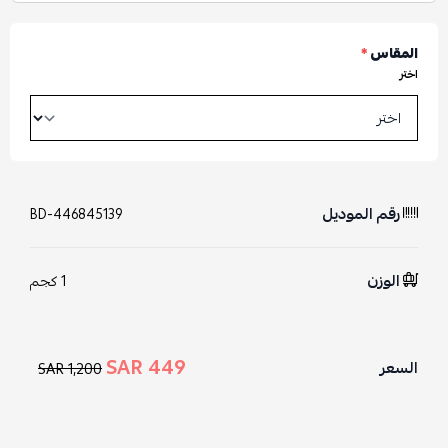
المقاس
*
اختر
رقم الموديل
BD-446845139
الوزن
1 كجم
449 SAR
السعر
1,200 SAR