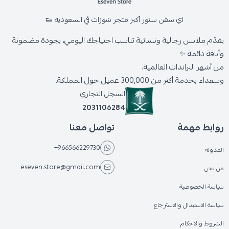
اي سفن ستور أكبر متجر شوزات في السعودية 👟
يقدّم ملابس رجالية ونسائية تناسب احتياجك اليومي، بجودة مضمونة
وأناقة دائمة ✨
من أشهر البراندات العالمية،
وسعداء بخدمة أكثر من 300,000 عميل حول المملكة.
السجل التجاري
2031106284
روابط مهمة
تواصل معنا
+966566229730
المدونة
eseven.store@gmail.com
من نحن
سياسة الخصوصية
سياسة الاستبدال والاسترجاع
الشروط والاحكام